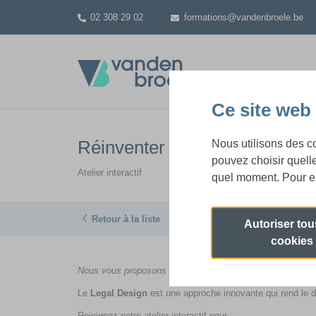
02 308 29 02
formations@vandenbroele.be
Ce site web 
Réinventer la communication 
Nous utilisons des coo
pouvez choisir quell
Atelier interactif
quel moment. Pour en
Retour à la liste
Autoriser tou
cookies
Nous vous proposons une formation pour tout savoir sur l
Le
Legal Design
est une approche innovante qui rend le dr
Rejoignez notre atelier interactif pour :