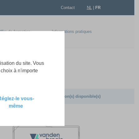
Contact
NL
|
FR
ffre de formation
Informations pratiques
egal Design
lisation du site. Vous
choix à n'importe
0 session(s) disponible(s)
Réglez-le vous-
même