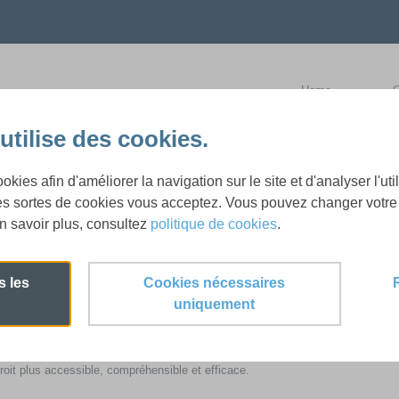
Home
O
utilise des cookies.
juridique des pouvoirs locaux avec le L
kies afin d'améliorer la navigation sur le site et d'analyser l'uti
es sortes de cookies vous acceptez. Vous pouvez changer votre 
 savoir plus, consultez
politique de cookies
.
s les
Cookies nécessaires
uniquement
e Legal Design.
oit plus accessible, compréhensible et efficace.